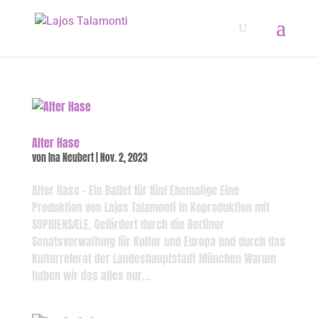
Alter Hase
von
Ina Neubert
|
Nov. 2, 2023
Alter Hase – Ein Ballet für fünf Ehemalige Eine
Produktion von Lajos Talamonti in Koproduktion mit
SOPHIENSÆLE. Gefördert durch die Berliner
Senatsverwaltung für Kultur und Europa und durch das
Kulturreferat der Landeshauptstadt München Warum
haben wir das alles nur...