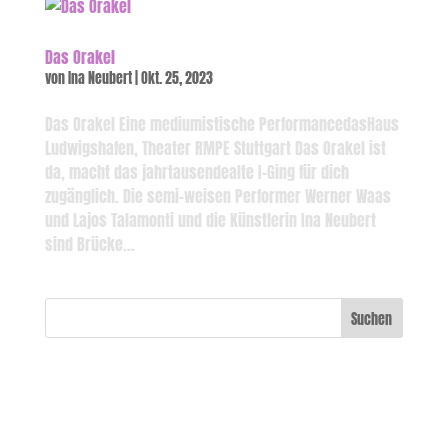
Das Orakel
von
Ina Neubert
|
Okt. 25, 2023
Das Orakel Eine mediumistische PerformancedasHaus
Ludwigshafen, Theater RMPE Stuttgart Das Orakel ist
da, macht das jahrtausendealte I-Ging für dich
zugänglich. Die semi-weisen Performer Werner Waas
und Lajos Talamonti und die Künstlerin Ina Neubert
sind Brücke...
Suchen
Recent Posts