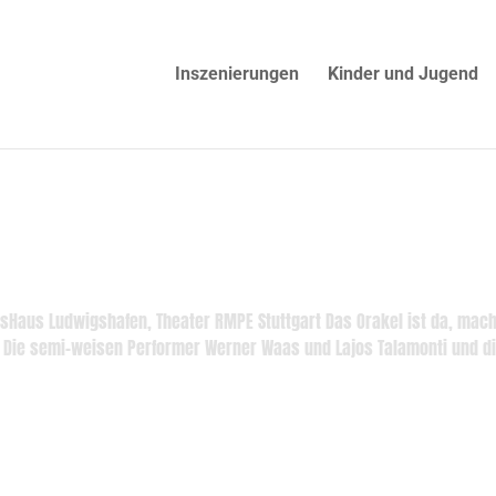
Inszenierungen
Kinder und Jugend
Haus Ludwigshafen, Theater RMPE Stuttgart Das Orakel ist da, mach
ch. Die semi-weisen Performer Werner Waas und Lajos Talamonti und d