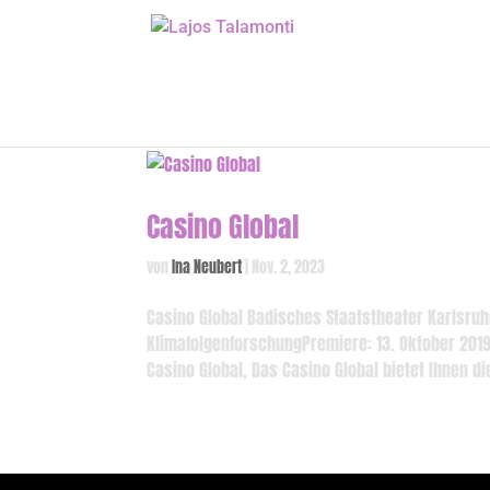
Casino Global
von
Ina Neubert
|
Nov. 2, 2023
Casino Global Badisches Staatstheater Karlsruhe
KlimafolgenforschungPremiere: 13. Oktober 2019
Casino Global, Das Casino Global bietet Ihnen di