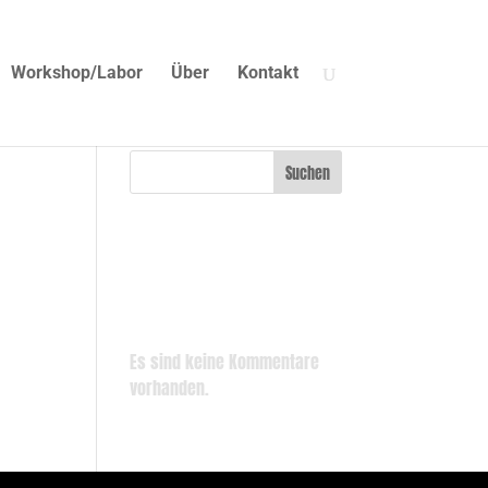
Workshop/Labor
Über
Kontakt
Suchen
Recent Posts
Recent Comments
Es sind keine Kommentare
vorhanden.