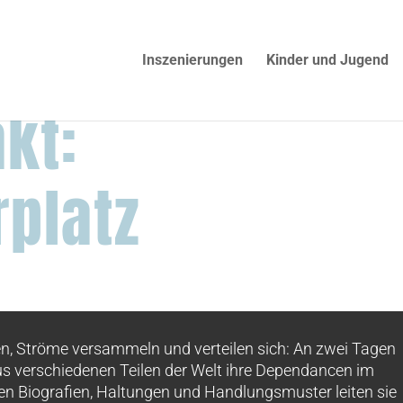
Inszenierungen
Kinder und Jugend
kt:
platz
imazone
n, Ströme versammeln und verteilen sich: An zwei Tagen
us verschiedenen Teilen der Welt ihre Dependancen im
ren Biografien, Haltungen und Handlungsmuster leiten sie