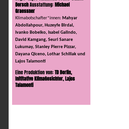
Dorsch
Ausstattung:
Michael
Graessner
Klimabotschafter*innen:
Mahyar
Abdollahpour
,
Huzeyfe Birdal
,
Ivanko Bobeiko, Isabel Galindo,
David Kamgang
,
Seuri Sanare
Lukumay, Stanley Pierre Pizzar,
Dayana Qiceno, Lothar Schillak und
Lajos Talamonti
Eine Produktion von:
TD Berlin,
Inititative KlimaGesichter, Lajos
Talamonti