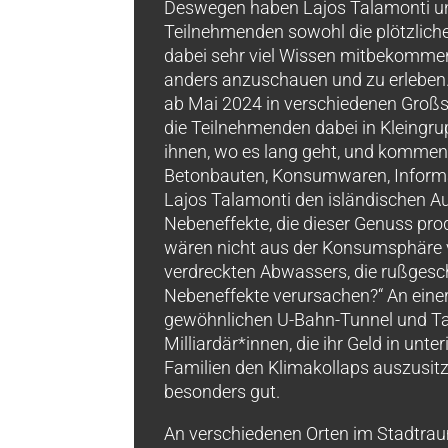
Deswegen haben Lajos Talamonti und 
Teilnehmenden sowohl die plötzlic
dabei sehr viel Wissen mitbekommen, u
anders anzuschauen und zu erleben. 
ab Mai 2024 in verschiedenen Großsta
die Teilnehmenden dabei in Kleingr
ihnen, wo es lang geht, und komment
Betonbauten, Konsumwaren, Informat
Lajos Talamonti den isländischen Au
Nebeneffekte, die dieser Genuss prod
wären nicht aus der Konsumsphäre v
verdreckten Abwassers, die rußgesch
Nebeneffekte verursachen?“ An eine
gewöhnlichen U-Bahn-Tunnel und Ta
Milliardär*innen, die ihr Geld in unt
Familien den Klimakollaps auszusitz
besonders gut.
An verschiedenen Orten im Stadtra