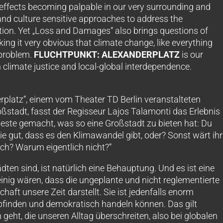
effects becoming palpable in our very surrounding and
and culture sensitive approaches to address the
tion. Yet „Loss and Damages“ also brings questions of
aking it very obvious that climate change, like everything
l problem.
FLUCHTPUNKT: ALEXANDERPLATZ
is our
n climate justice and local-global interdependence.
platz“, einem vom Theater TD Berlin veranstalteten
oßstadt, fasst der Regisseur Lajos Talamonti das Erlebnis
ste gemacht, was so eine Großstadt zu bieten hat: Du
 gut, dass es den Klimawandel gibt, oder? Sonst wärt ihr
och? Warum eigentlich nicht?“
en sind, ist natürlich eine Behauptung. Und es ist eine
einig wären, dass die ungeplante und nicht reglementierte
aft unsere Zeit darstellt. Sie ist jedenfalls enorm
empfinden und demokratisch handeln können. Das gilt
ht, die unseren Alltag überschreiten, also bei globalen