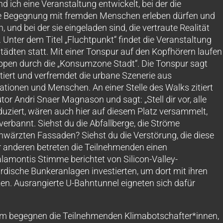
ich eine Veranstaltung entwickelt, bei der die
he Begegnung mit fremden Menschen erleben dürfen und
nd bei der sie eingeladen sind, die vertraute Realität
Unter dem Titel „Fluchtpunkt“ findet die Veranstaltung
̈dten statt. Mit einer Tonspur auf den Kopfhörern laufen
uppen durch die „Konsumzone Stadt“. Die Tonspur sagt
iert und verfremdet die urbane Szenerie aus
ionen und Menschen. An einer Stelle des Walks zitiert
tor Andri Snaer Magnason und sagt: „Stell dir vor, alle
uziert, wären auch hier auf diesem Platz versammelt,
erbannt. Siehst du die Abfallberge, die Ströme
wärzten Fassaden? Siehst du die Verstörung, die diese
r anderen betreten die Teilnehmenden einen
lamontis Stimme berichtet von Silicon-Valley-
erirdische Bunkeranlagen investierten, um dort mit ihren
en. Ausrangierte U-Bahntunnel eigneten sich dafür
um begegnen die Teilnehmenden Klimabotschafter*innen,