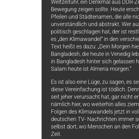
Weltzeituhr, ein Denkmal aus DDR-Zeit
Bewegung zeigen sollte. Heute ersc
Pfeilen und Städtenamen, die alle
unverständlich und abstrakt. Wer auf
politisch geschlagen hat, der ist rest
es „den Klimawandel“ in den verschi
Text heißt es dazu: „Dein Morgen hier
Bangladesh, die heute in Venedig l
in Bangladesh hinter sich gelassen 
Salam heute ist Almeria morgen.“
Es ist also eine Lüge, zu sagen, es s
diese Vereinfachung ist tödlich. Den
seit jeher verursacht hat, gar nicht 
nämlich hier, wo weiterhin alles zie
Folgen des Klimawandels jetzt in voll
deutschen TV- Nachrichten immer sc
selbst dort, wo Menschen an den Folge
Zeit.