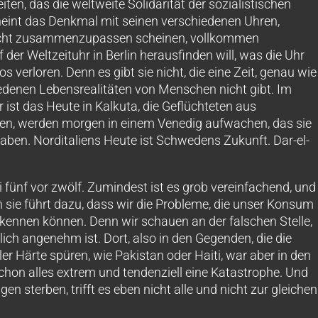
en, das die weltweite Solidarität der sozialistischen
heint das Denkmal mit seinen verschiedenen Uhren,
 nicht zusammenzupassen scheinen, vollkommen
 der Weltzeituhr in Berlin herausfinden will, was die Uhr
los verloren. Denn es gibt sie nicht, die eine Zeit, genau wie
edenen Lebensrealitäten von Menschen nicht gibt. Im
 ist das Heute in Kalkuta, die Geflüchteten aus
eben, werden morgen in einem Venedig aufwachen, das sie
haben. Norditaliens Heute ist Schwedens Zukunft. Dar-el-
ei fünf vor zwölf. Zumindest ist es grob vereinfachend, und
n sie führt dazu, dass wir die Probleme, die unser Konsum
erkennen können. Denn wir schauen an der falschen Stelle,
mlich angenehm ist. Dort, also in den Gegenden, die die
er Härte spüren, wie Pakistan oder Haiti, war aber in den
hon alles extrem und tendenziell eine Katastrophe. Und
n sterben, trifft es eben nicht alle und nicht zur gleichen