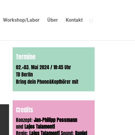
Workshop/Labor
Über
Kontakt
Termine
02.+03. Mai 2024 / 18:45 Uhr
TD Berlin
Bring dein Phone&Kopfhörer mit
Credits
Konzept:
Jan-Philipp Possmann
und
Lajos Talamonti
Regie:
Lajos Talamonti
Sound:
Daniel