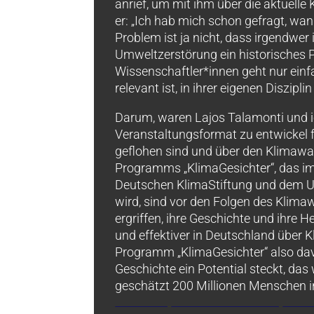
anrief, um mit ihm über die aktuel
er: „Ich hab mich schon gefragt, wa
Problem ist ja nicht, dass irgendwer 
Umweltzerstörung ein historisches 
Wissenschaftler*innen geht nur einfa
relevant ist, in ihrer eigenen Disziplin
Darum, waren Lajos Talamonti und ich
Veranstaltungsformat zu entwickel 
geflohen sind und über den Klimawa
Programms „
KlimaGesichter
“, das 
Deutschen KlimaStiftung
und dem
U
wird, sind vor den Folgen des Klima
ergriffen, ihre Geschichte und ihre H
und effektiver in Deutschland über
Programm „KlimaGesichter“ also davo
Geschichte ein Potential steckt, da
geschätzt 200 Millionen Menschen