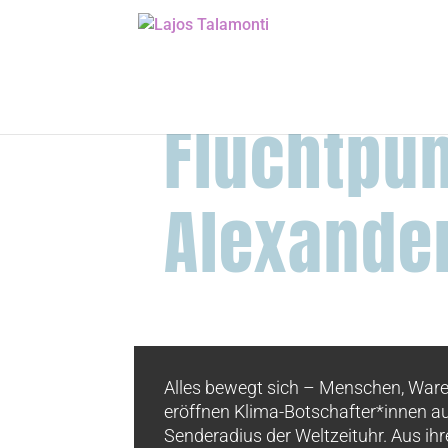
Fluchtpun
Alexander
bewegter Eintritt in die Kl
Alles bewegt sich – Menschen, Ware
eröffnen Klima-Botschafter*innen a
Senderadius der Weltzeituhr. Aus ih